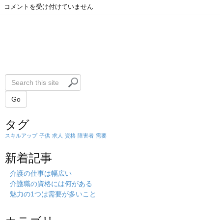
コメントを受け付けていません
S
e
a
Go
r
タグ
c
h
スキルアップ
子供
求人
資格
障害者
需要
t
h
新着記事
i
s
介護の仕事は幅広い
s
介護職の資格には何がある
i
魅力の1つは需要が多いこと
t
e